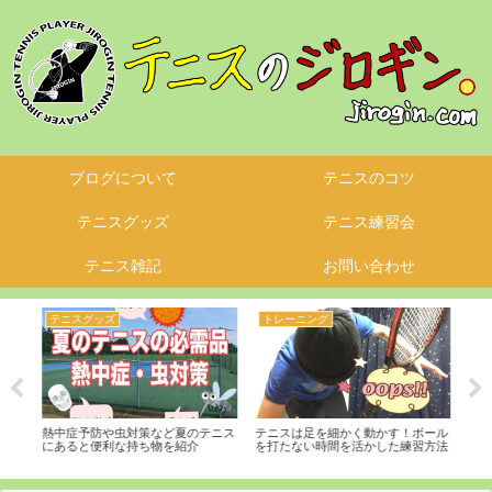
ブログについて
テニスのコツ
テニスグッズ
テニス練習会
テニス雑記
お問い合わせ
テニスグッズ
トレーニング
サ
く握
熱中症予防や虫対策など夏のテニス
テニスは足を細かく動かす！ボール
「ジ
つけ
にあると便利な持ち物を紹介
を打たない時間を活かした練習方法
ち」
る！