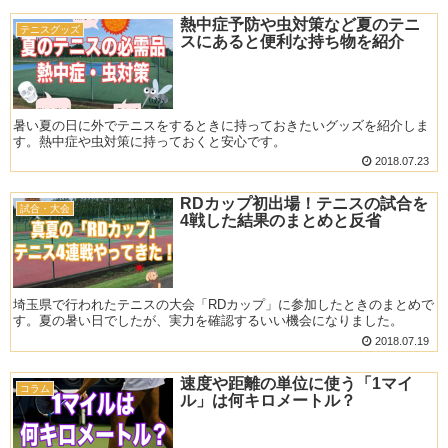
熱中症予防や虫対策など夏のテニ
テニスグッズ
スにあると便利な持ち物を紹介
暑い夏の日に外でテニスをするときに持っておきたいグッズを紹介しま
す。熱中症や虫対策に持っておくと安心です。
2018.07.23
RDカップ初出場！テニスの試合を
試合・大会
4戦した結果のまとめと反省
埼玉県で行われたテニスの大会「RDカップ」に参加したときのまとめで
す。夏の暑い日でしたが、実力を確認するいい機会になりました。
2018.07.19
速度や距離の単位に使う「1マイ
コラム
ル」は何キロメートル？