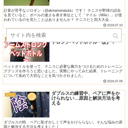
計算が苦手なジロギン（@akiramenaiuta）です！ テニスや野球の試合
を見ていると、ボールの速さを表す単位として「マイル（Mile）」が使
われているのを見たことはありませんか？ テニスだと四大大会...
2018.07.10
腕力強化！『テニス強制アームス
トレーニング
トロングペットボトル・改』！
ペットボトルを使って、テニスに必要な腕力をつけるためのトレーニン
ググッズを作ろうと思いました。実際にやってみた結果、トレーニング
について改めて大切なことを気づかされました。
2018.07.09
ダブルスの練習中、ペアに声をか
コラム
けられない…原因と解決方法を考
える
ダブルスの時、ペアに恥ずかしくて声をかけららない。そんな悩みの原
因と解決する方法を考えました！