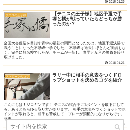
2018.01.25
【テニスの王子様】地区予選で手
テニスの王子様
塚と橘が戦っていたらどっちが勝
ったのか？
全国大会優勝を目指す青学の最初の関門となったのは、地区予選決勝で
戦うことになった不動峰中学でした。 不動峰は過去にほとんど実績もな
く、完全に無名校でしたが、チームが一新し、青学と互角の勝負を繰り
広げました。 ...
2018.01.21
ラリー中に相手の意表をつくドロ
ストロークのコツ
ップショットを決めるコツを紹介
こんにちは！ジロギンです！ テニスの試合中に1ポイントを取るにして
も、ありとあらゆる取り方があります。 相手の意表をつくショットでポ
イントが取れると、相手も警戒して、プレーが消極的になりがちです。
意表...
2018.01.20