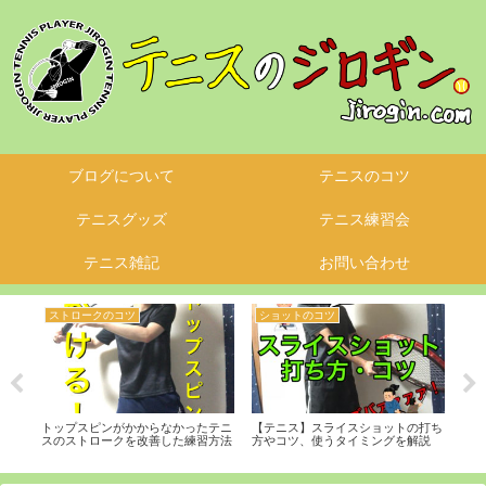
ブログについて
テニスのコツ
テニスグッズ
テニス練習会
テニス雑記
お問い合わせ
ストロークのコツ
ショットのコツ
テ
ト・
トップスピンがかからなかったテニ
【テニス】スライスショットの打ち
『テ
めな
スのストロークを改善した練習方法
方やコツ、使うタイミングを解説
を使
る