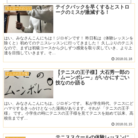
テイクバックを早くするとストロ
ストロークのコツ
ークのミスが激減する！
はい、みなさんこんにちは！ジロギンです！ 昨日私は（体験レッスンを
除くと）初めてのテニスレッスンに行ってきました！ 久しぶりのテニス
なので、まずは初級コースから少しずつ感覚を取り戻していき、より上
達を目指していきます。そ...
2018.01.18
【テニスの王子様】大石秀一郎の
テニスの王子様
「ムーンボレー」がいかにすごい
技なのか語る
はい、みなさんこんにちは。ジロギンです。 私が学生時代、テニスにど
ハマりするきっかけとなった漫画があります。それが 「テニスの王子
様」 です。小学生の時にテニスの王子様を見てテニスを始めて以来、高
校生までず...
2018.01.15
テニススクールの体験レッスンに